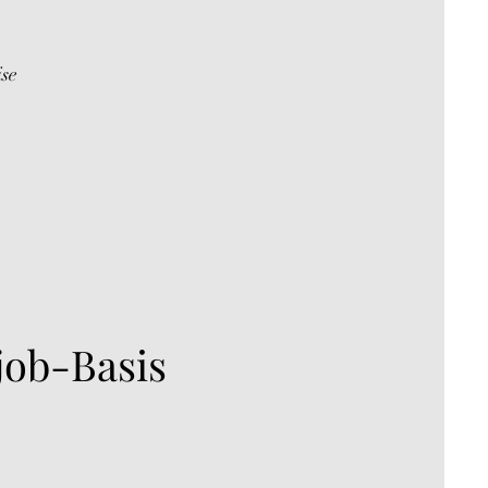
ise
job-Basis