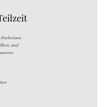
eilzeit
r Fachwissen
lbert, sind
 unseres
iten