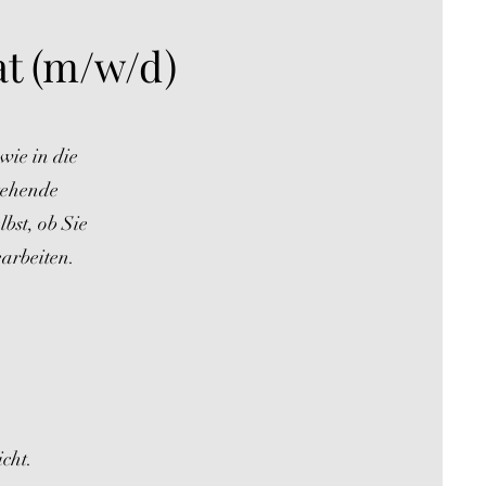
at (m/w/d)
wie in die
stehende
bst, ob Sie
arbeiten.
cht.